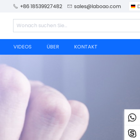
+86 18539927482
sales@laboao.com


VIDEOS
ÜBER
KONTAKT

