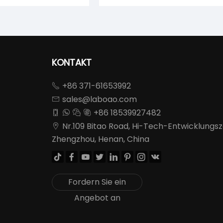
KONTAKT
+86 371-61653992

sales@laboao.com

+86 18539927482




Nr.109 Bitao Road, Hi-Tech-Entwicklungsz

Zhengzhou, Henan, China








Fordern Sie ein
Angebot an