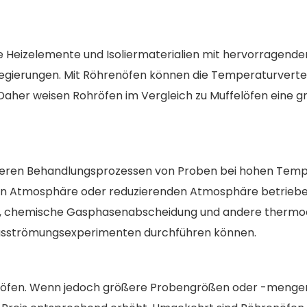
e Heizelemente und Isoliermaterialien mit hervorragende
egierungen. Mit Röhrenöfen können die Temperaturverte
aher weisen Rohröfen im Vergleich zu Muffelöfen eine g
nderen Behandlungsprozessen von Proben bei hohen Tem
nerten Atmosphäre oder reduzierenden Atmosphäre betrieb
onen, chemische Gasphasenabscheidung und andere therm
 Gasströmungsexperimenten durchführen können.
 Rohröfen. Wenn jedoch größere Probengrößen oder -menge