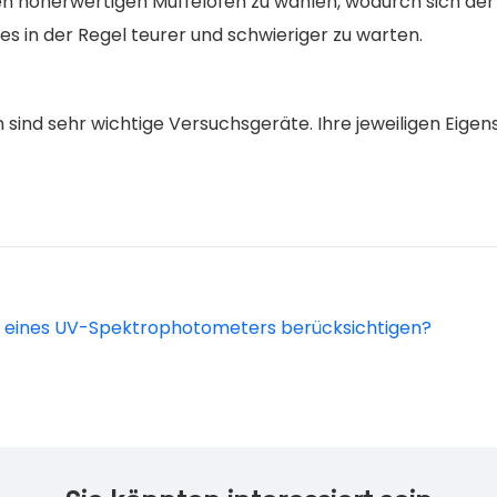
en höherwertigen Muffelofen zu wählen, wodurch sich de
s in der Regel teurer und schwieriger zu warten.
en sind sehr wichtige Versuchsgeräte. Ihre jeweiligen E
hl eines UV-Spektrophotometers berücksichtigen?