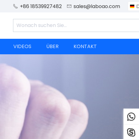
+86 18539927482
sales@laboao.com


VIDEOS
ÜBER
KONTAKT

