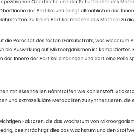
 spezifischen Oberfläche und der Schüttdichte des Mater
fläche der Partikel und dringt allmählich in das Innere 
stoffen. Zu kleine Partikel machen das Material zu dic
auf die Porosität des festen Gärsubstrats, was wiederum 
ch die Auswirkung auf Mikroorganismen ist komplizierter. 
das Innere der Partikel eindringen und dort eine Rolle s
en mit essentiellen Nährstoffen wie Kohlenstoff, Sticks
 und extrazelluläre Metaboliten zu synthetisieren, die e
r wichtigen Faktoren, die das Wachstum von Mikroorganism
niedrig, beeinträchtigt dies das Wachstum und den Stoff