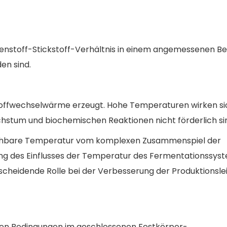
lenstoff-Stickstoff-Verhältnis in einem angemessenen Be
en sind.
toffwechselwärme erzeugt. Hohe Temperaturen wirken si
hstum und biochemischen Reaktionen nicht förderlich si
eichbare Temperatur vom komplexen Zusammenspiel der
ung des Einflusses der Temperatur des Fermentationssys
heidende Rolle bei der Verbesserung der Produktionsle
oben Bedingungen im geschlossenen Festkörper-