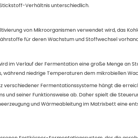
tickstoff-Verhältnis unterschiedlich.
ultivierung von Mikroorganismen verwendet wird, das Koh
Nährstoffe für deren Wachstum und Stoffwechsel vorhand
ird im Verlauf der Fermentation eine große Menge an S
us, während niedrige Temperaturen dem mikrobiellen Wac
enz verschiedener Fermentationssysteme hängt die err
 und seiner Funktionsweise ab. Daher spielt die Steuer
erzeugung und Wärmeableitung im Matrixbett eine entsc
chlossenen Festkörper-Fermentationssystem, der die aer