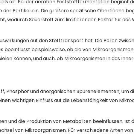
ials ab. Bei der aeroben Feststofffermentation beginnt d
der Partikel ein. Die größere spezifische Oberfläche be
ht, wodurch Sauerstoff zum limitierenden Faktor für da
Auswirkungen auf den Stofftransport hat. Die Poren zwisc
Es beeinflusst beispielsweise, ob die von Mikroorganismen
pielen können, und auch, ob Mikroorganismen in das Inner
toff, Phosphor und anorganischen Spurenelementen, um d
inen wichtigen Einfluss auf die Lebensfähigkeit von Mikr
en und die Produktion von Metaboliten beeinflussen. Ist 
wechsel von Mikroorganismen. Für verschiedene Arten von