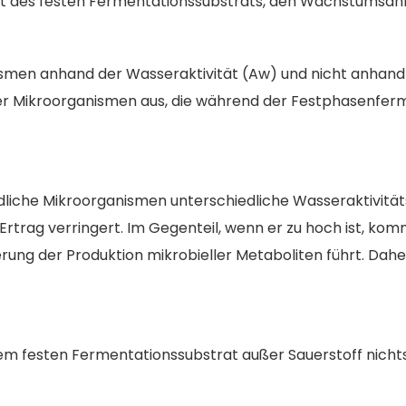
Art des festen Fermentationssubstrats, den Wachstumsa
men anhand der Wasseraktivität (Aw) und nicht anhand d
l der Mikroorganismen aus, die während der Festphasenfe
iche Mikroorganismen unterschiedliche Wasseraktivitätsw
rag verringert. Im Gegenteil, wenn er zu hoch ist, kommt
ung der Produktion mikrobieller Metaboliten führt. Daher
 festen Fermentationssubstrat außer Sauerstoff nichts