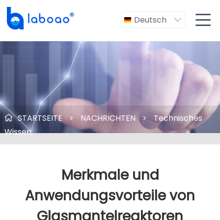

Deutsch

STARTSEITE
>
NACHRICHTEN
>
Technisches

Wissen
Merkmale und
Anwendungsvorteile von
Glasmantelreaktoren