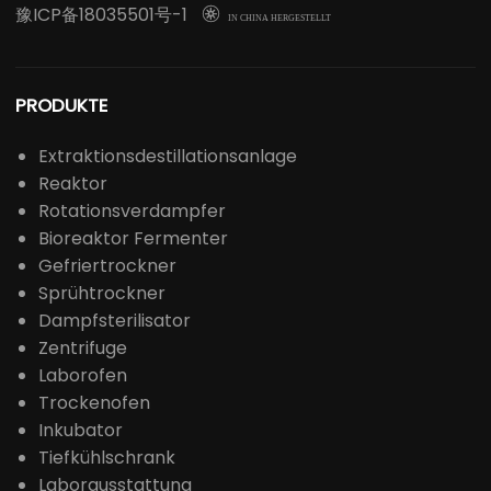
豫ICP备18035501号-1

IN CHINA HERGESTELLT
PRODUKTE
Extraktionsdestillationsanlage
Reaktor
Rotationsverdampfer
Bioreaktor Fermenter
Gefriertrockner
Sprühtrockner
Dampfsterilisator
Zentrifuge
Laborofen
Trockenofen
Inkubator
Tiefkühlschrank
Laborausstattung