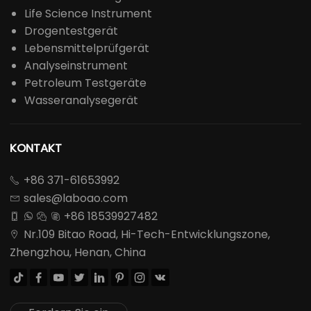
Life Science Instrument
Drogentestgerät
Lebensmittelprüfgerät
Analyseinstrument
Petroleum Testgeräte
Wasseranalysegerät
KONTAKT
+86 371-61653992

sales@laboao.com

+86 18539927482




Nr.109 Bitao Road, Hi-Tech-Entwicklungszone,

Zhengzhou, Henan, China







