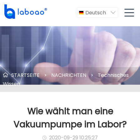

Deutsch

STARTSEITE
>
NACHRICHTEN
>
Technisches

Wissen
Wie wählt man eine
Vakuumpumpe im Labor?
2020-09-29 10:25:27
