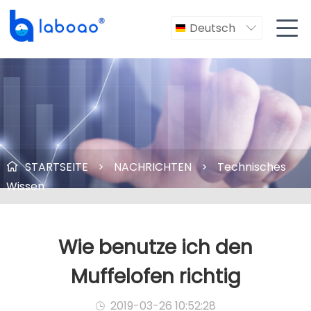

Deutsch

STARTSEITE
>
NACHRICHTEN
>
Technisches

Wissen
Wie benutze ich den
Muffelofen richtig
2019-03-26 10:52:28
