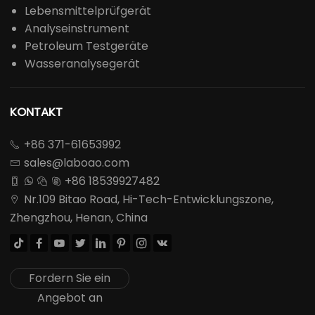
Lebensmittelprüfgerät
Analyseinstrument
Petroleum Testgeräte
Wasseranalysegerät
KONTAKT
+86 371-61653992

sales@laboao.com

+86 18539927482




Nr.109 Bitao Road, Hi-Tech-Entwicklungszone,

Zhengzhou, Henan, China








Fordern Sie ein
Angebot an