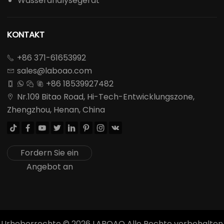
Wasseranalysegerät
KONTAKT
+86 371-61653992

sales@laboao.com

+86 18539927482




Nr.109 Bitao Road, Hi-Tech-Entwicklungszone,

Zhengzhou, Henan, China








Fordern Sie ein
Angebot an
Urheberrechte ©
2026
LABOAO Alle Rechte vorbehalten