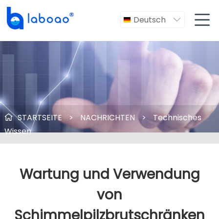

Deutsch

STARTSEITE
>
NACHRICHTEN
>
Technisches

Wissen
Wartung und Verwendung
von
Schimmelpilzbrutschränken