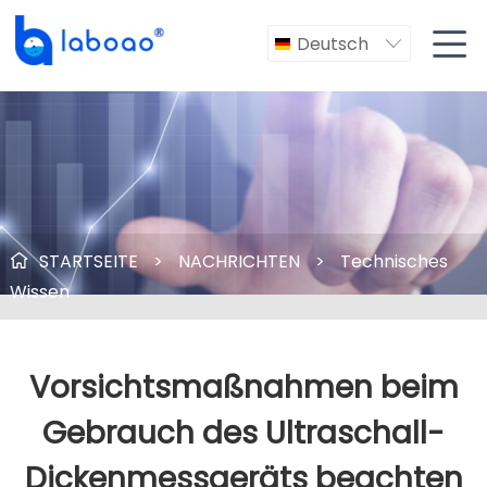

Deutsch

STARTSEITE
>
NACHRICHTEN
>
Technisches

Wissen
Vorsichtsmaßnahmen beim
Gebrauch des Ultraschall-
Dickenmessgeräts beachten