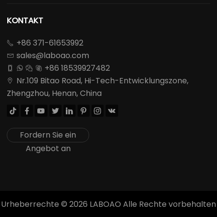
KONTAKT
+86 371-61653992

sales@laboao.com

+86 18539927482




Nr.109 Bitao Road, Hi-Tech-Entwicklungszone,

Zhengzhou, Henan, China








Fordern Sie ein
Angebot an
Urheberrechte ©
2026
LABOAO Alle Rechte vorbehalten