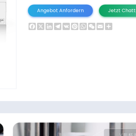
Angebot Anfordern
Jetzt Chat
Facebook
X
LinkedIn
Telegram
VK
Pinterest
WhatsApp
WeChat
Email
Share