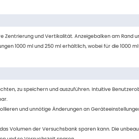
re Zentrierung und Vertikalität. Anzeigebalken am Rand u
gen 1000 ml und 250 ml erhältlich, wobei für die 1000 m
chten, zu speichern und auszuführen. Intuitive Benutzero
bar.
trollieren und unnötige Änderungen an Geräteeinstellunge
g das Volumen der Versuchsbank sparen kann. Die unbeauf
en und so Versuchszeit sparen.