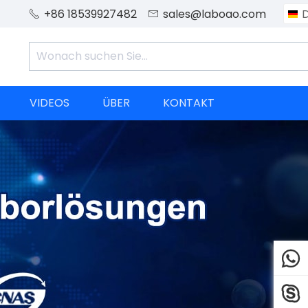
+86 18539927482
sales@laboao.com


VIDEOS
ÜBER
KONTAKT

