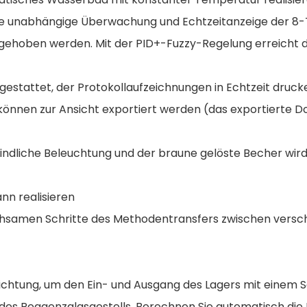
e unabhängige Überwachung und Echtzeitanzeige der 8-T
gehoben werden. Mit der PID+-Fuzzy-Regelung erreicht 
sgestattet, der Protokollaufzeichnungen in Echtzeit dru
 können zur Ansicht exportiert werden (das exportierte
mpfindliche Beleuchtung und der braune gelöste Becher w
nn realisieren
hsamen Schritte des Methodentransfers zwischen versc
ichtung, um den Ein- und Ausgang des Lagers mit einem S
g des Reagenzglasgestells. Berechnen Sie automatisch 