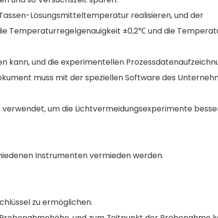
assen-Lösungsmitteltemperatur realisieren, und der
die Temperaturregelgenauigkeit ±0,2℃ und die Temperat
cken kann, und die experimentellen Prozessdatenaufzeich
 Dokument muss mit der speziellen Software des Unterne
ird verwendet, um die Lichtvermeidungsexperimente besse
hiedenen Instrumenten vermieden werden.
chlüssel zu ermöglichen.
die Probenahmehöhe, und zum Zeitpunkt der Probenahme k