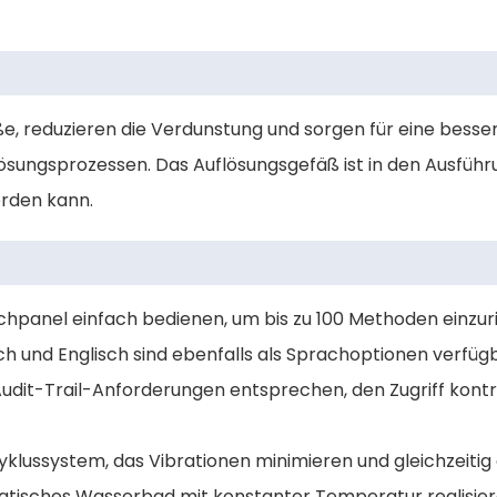
e, reduzieren die Verdunstung und sorgen für eine besse
ungsprozessen. Das Auflösungsgefäß ist in den Ausführun
erden kann.
chpanel einfach bedienen, um bis zu 100 Methoden einzuri
sch und Englisch sind ebenfalls als Sprachoptionen verfüg
 Audit-Trail-Anforderungen entsprechen, den Zugriff kon
yklussystem, das Vibrationen minimieren und gleichzeiti
atisches Wasserbad mit konstanter Temperatur realisier