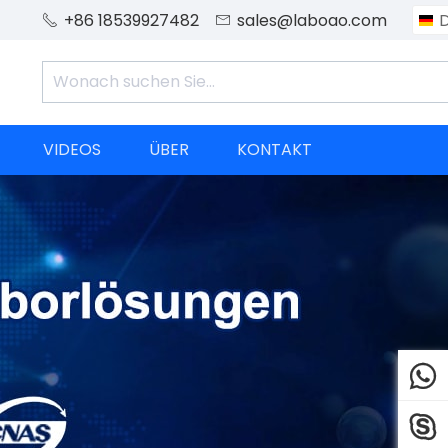
+86 18539927482
sales@laboao.com


VIDEOS
ÜBER
KONTAKT

