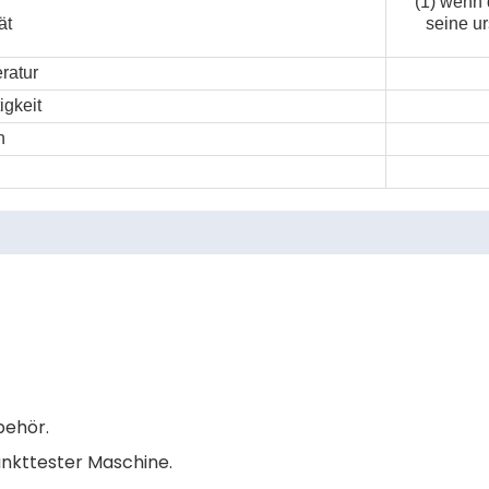
(1) wenn 
ät
seine u
ratur
igkeit
n
behör.
unkttester Maschine.