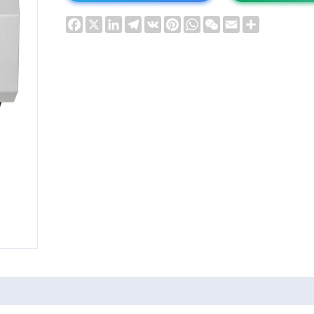
Facebook
X
LinkedIn
Telegram
VK
Pinterest
WhatsApp
WeChat
Email
Share