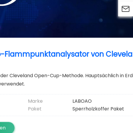

-Flammpunktanalysator von Clevel
er Cleveland Open-Cup-Methode. Hauptsächlich in Erdö
verwendet.
Marke
LABOAO
Paket
Sperrholzkoffer Paket
ten