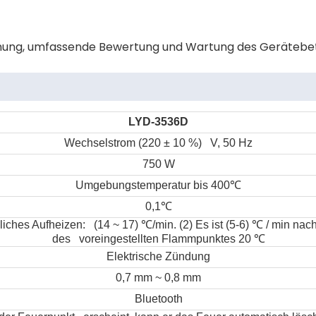
nung, umfassende Bewertung und Wartung des Gerätebet
LYD-3536D
Wechselstrom (220 ± 10 %) V, 50 Hz
750 W
Umgebungstemperatur bis 400
℃
0,1
℃
gliches Aufheizen: (14 ~ 17)
℃
/min. (2) Es ist (5-6)
℃
/ min nach
des voreingestellten Flammpunktes 20
℃
Elektrische Zündung
0,7 mm ~ 0,8 mm
Bluetooth