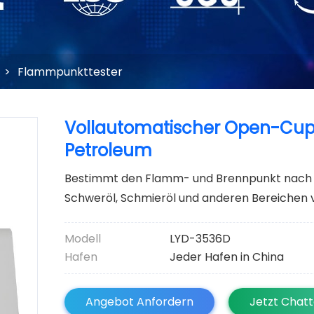
>
Flammpunkttester
Vollautomatischer Open-Cup
Petroleum
Bestimmt den Flamm- und Brennpunkt nach d
Schweröl, Schmieröl und anderen Bereichen 
Modell
LYD-3536D
Hafen
Jeder Hafen in China
Angebot Anfordern
Jetzt Chat