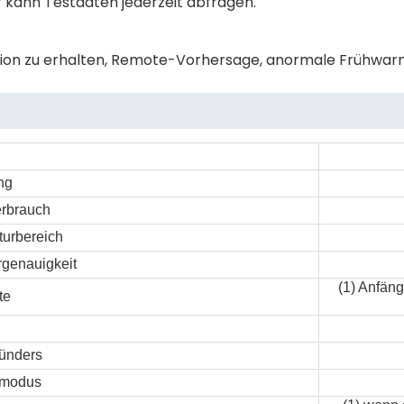
r kann Testdaten jederzeit abfragen.
ion zu erhalten, Remote-Vorhersage, anormale Frühwar
ng
erbrauch
urbereich
genauigkeit
(1) Anfän
te
ünders
smodus