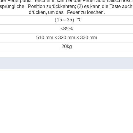
der Feuerpunkt erscheint, kann er das Feuer automatisch lösc
rsprüngliche Position zurückkehren; (2) es kann die Taste auc
drücken, um das Feuer zu löschen.
（
～
）
15
35
℃
≤85%
510 mm × 320 mm × 330 mm
20kg