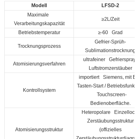
Modell
LFSD-2
Maximale
≥2L/Zeit
Verarbeitungskapazität
Betriebstemperatur
≥-60 Grad
Gefrier-Sprüh-
Trocknungsprozess
Sublimationstrocknung
ultrafeiner Gefrierspray-
Atomisierungsverfahren
Luftstromzerstäuber
importiert Siemens, mit Ei
Tasten-Start / Betriebsfunkti
Kontrollsystem
Touchscreen-
Bedienoberfläche.
Heteropolare Einzelloch-
Zerstäubungsstruktur
Atomisierungsstruktur
(offizielles
Zerstäubungsstrukturdiagr