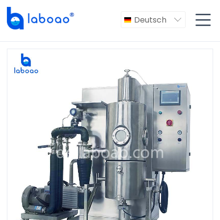

Deutsch
