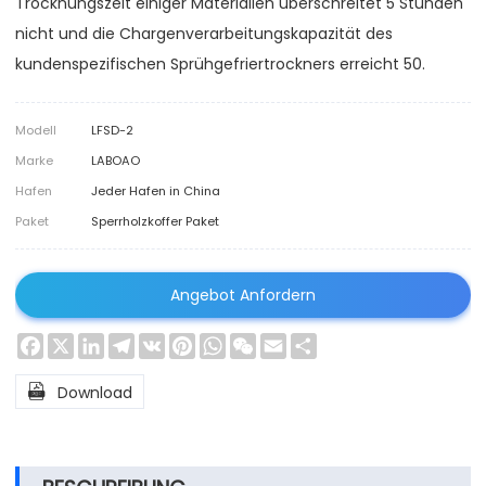
Trocknungszeit einiger Materialien überschreitet 5 Stunden
nicht und die Chargenverarbeitungskapazität des
kundenspezifischen Sprühgefriertrockners erreicht 50.
Modell
LFSD-2
Marke
LABOAO
Hafen
Jeder Hafen in China
Paket
Sperrholzkoffer Paket
Angebot Anfordern
Facebook
X
LinkedIn
Telegram
VK
Pinterest
WhatsApp
WeChat
Email
Share

Download