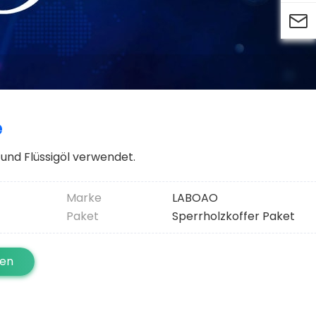

e
und Flüssigöl verwendet.
Marke
LABOAO
Paket
Sperrholzkoffer Paket
ten