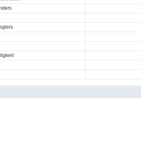
nders
eglers
tigkeit