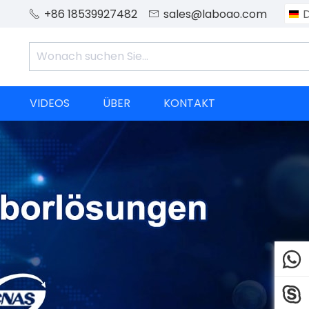
+86 18539927482
sales@laboao.com


VIDEOS
ÜBER
KONTAKT

