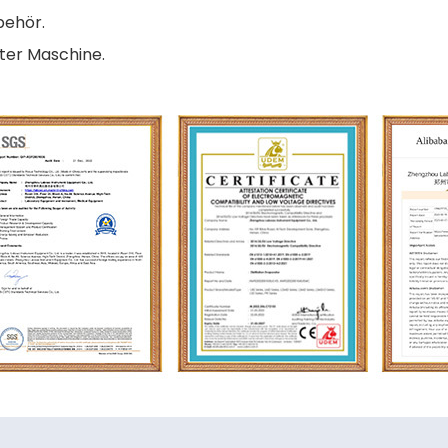
behör.
ster Maschine.