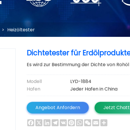
>
Heizöltester
Dichtetester für Erdölprodukt
Es wird zur Bestimmung der Dichte von Rohöl 
Modell
LYD-1884
Hafen
Jeder Hafen in China
Angebot Anfordern
Jetzt Chat
Facebook
X
LinkedIn
Telegram
VK
Pinterest
WhatsApp
WeChat
Email
Share