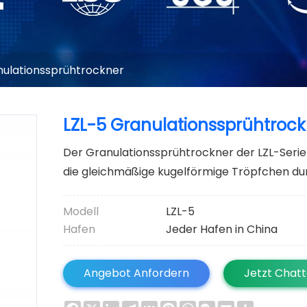
ulationssprühtrockner
LZL-5 Granulationssprühtrock
Der Granulationssprühtrockner der LZL-Serie 
die gleichmäßige kugelförmige Tröpfchen dur
Modell
LZL-5
Hafen
Jeder Hafen in China
Angebot Anfordern
Jetzt Chat
Facebook
X
LinkedIn
Telegram
VK
Pinterest
WhatsApp
WeChat
Email
Share