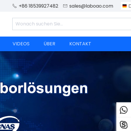
+86 18539927482
sales@laboao.com


VIDEOS
ÜBER
KONTAKT

