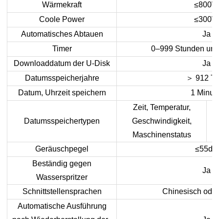
Wärmekraft
≤800W
Coole Power
≤300W
Automatisches Abtauen
Ja
Timer
0–999 Stunden und
Downloaddatum der U-Disk
Ja
Datumsspeicherjahre
＞
912 T
Datum, Uhrzeit speichern
1 Minute
Zeit, Temperatur,
Z
Datumsspeichertypen
Geschwindigkeit,
Maschinenstatus
R
Geräuschpegel
≤55dB
Beständig gegen
Ja
Wasserspritzer
Schnittstellensprachen
Chinesisch oder
Automatische Ausführung