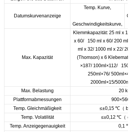
Temp. Kurve,
Datumskurvenanzeige
Ge
Geschwindigkeitskurve,
C
Klemmkapazität: 25 ml x 134
x 60/ 150 ml x 60/ 200 ml x
ml x 32/ 1000 ml x 22/ 2
Max. Kapazität
(Thomson) x 6 Klebematte:
×187/ 100ml×112/ 150m
250ml×76/ 500ml×40
2000ml×15/5000ml
Max. Belastung
20 kg
Plattformabmessungen
900×560
Temp. Gleichmäßigkeit
≤±0,15
℃
（
be
Temp. Volatilität
≤±0,12
℃
（
@
Temp. Anzeigegenauigkeit
0,1
℃