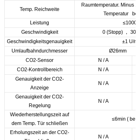
Raumtemperatur. Minus 2
Temp. Reichweite
Temperatur bet
Leistung
≤1000
Geschwindigkeit
0 (Stopp)
，
30~3
Geschwindigkeitsgenauigkeit
±1 U/mi
Umlaufbahndurchmesser
Ø26mm
CO2-Sensor
N / A
CO2-Kontrollbereich
N / A
Genauigkeit der CO2-
N / A
Anzeige
Genauigkeit der CO2-
N / A
Regelung
Wiederherstellungszeit auf
≤6min
(
bei 
dem Temp. Tür schließen
Erholungszeit an der CO2-
N / A