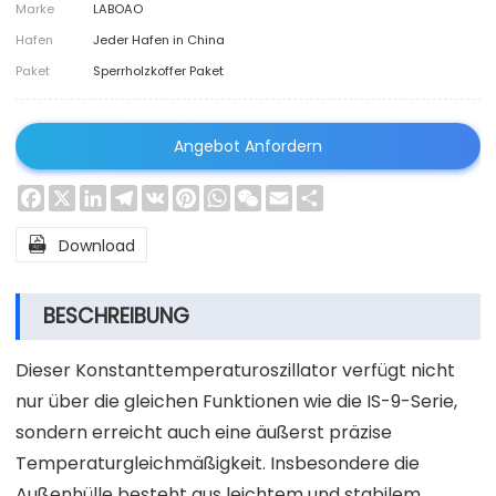
Marke
LABOAO
Hafen
Jeder Hafen in China
Paket
Sperrholzkoffer Paket
Angebot Anfordern
Facebook
X
LinkedIn
Telegram
VK
Pinterest
WhatsApp
WeChat
Email
Share

Download
BESCHREIBUNG
Dieser Konstanttemperaturoszillator verfügt nicht
nur über die gleichen Funktionen wie die IS-9-Serie,
sondern erreicht auch eine äußerst präzise
Temperaturgleichmäßigkeit. Insbesondere die
Außenhülle besteht aus leichtem und stabilem