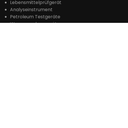
Lebensmittelprüfgerät
Analyseinstrument
Petroleum Testgeräte
Wasseranalysegerät
KONTAKT
+86 371-61653992

sales@laboao.com

+86 18539927482




Nr.109 Bitao Road, Hi-Tech-Entwicklungszone,

Zhengzhou, Henan, China








Fordern Sie ein
Angebot an