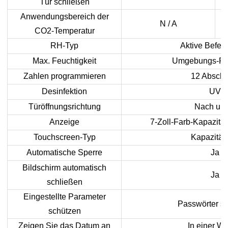
Tür schließen
Anwendungsbereich der
N / A
CO2-Temperatur
RH-Typ
Aktive Befeu
Max. Feuchtigkeit
Umgebungs-RH
Zahlen programmieren
12 Abschn
Desinfektion
UV
Türöffnungsrichtung
Nach unt
Anzeige
7-Zoll-Farb-Kapazitä
Touchscreen-Typ
Kapazität
Automatische Sperre
Ja
Bildschirm automatisch
Ja
schließen
Eingestellte Parameter
Passwörter s
schützen
Zeigen Sie das Datum an
In einer W