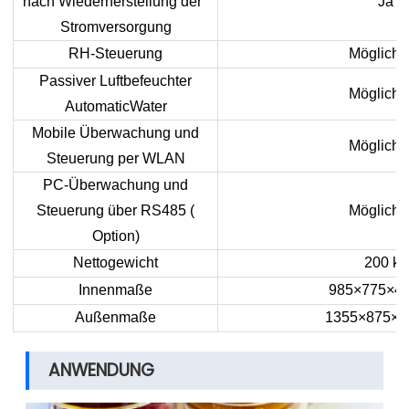
nach Wiederherstellung der
Ja
Stromversorgung
RH-Steuerung
Möglichk
Passiver Luftbefeuchter
Möglichk
AutomaticWater
Mobile Überwachung und
Möglichk
Steuerung per WLAN
PC-Überwachung und
Steuerung über RS485 (
Möglichk
Option)
Nettogewicht
200 kg
Innenmaße
985×775×4
Außenmaße
1355×875×
ANWENDUNG