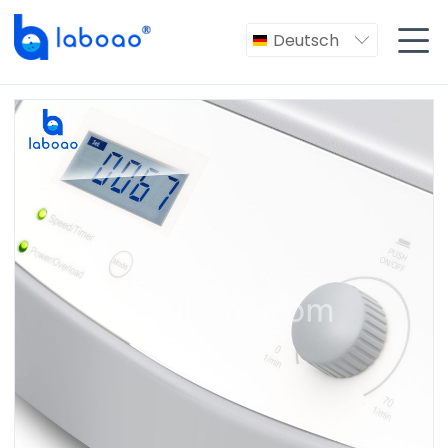

Deutsch
