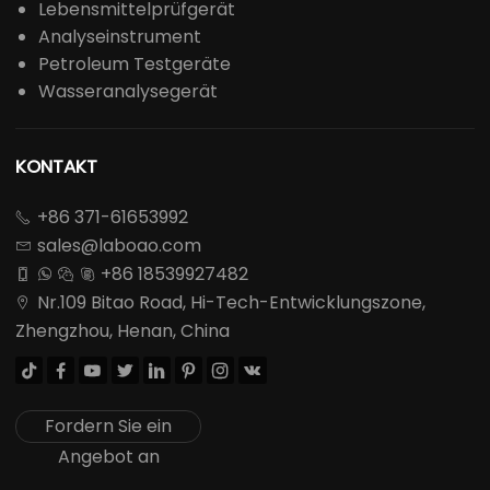
Lebensmittelprüfgerät
Analyseinstrument
Petroleum Testgeräte
Wasseranalysegerät
KONTAKT
+86 371-61653992

sales@laboao.com

+86 18539927482




Nr.109 Bitao Road, Hi-Tech-Entwicklungszone,

Zhengzhou, Henan, China








Fordern Sie ein
Angebot an