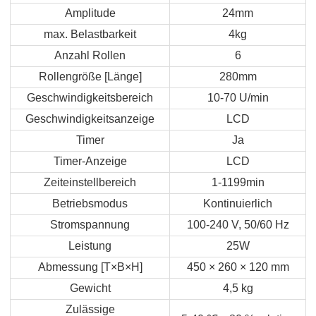
Amplitude
24mm
max. Belastbarkeit
4kg
Anzahl Rollen
6
Rollengröße [Länge]
280mm
Geschwindigkeitsbereich
10-70 U/min
Geschwindigkeitsanzeige
LCD
Timer
Ja
Timer-Anzeige
LCD
Zeiteinstellbereich
1-1199min
Betriebsmodus
Kontinuierlich
Stromspannung
100-240 V, 50/60 Hz
Leistung
25W
Abmessung [T×B×H]
450 × 260 × 120 mm
Gewicht
4,5 kg
Zulässige