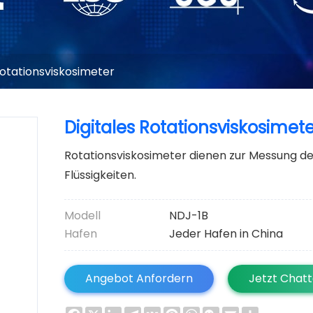
otationsviskosimeter
Digitales Rotationsviskosimet
Rotationsviskosimeter dienen zur Messung de
Flüssigkeiten.
Modell
NDJ-1B
Hafen
Jeder Hafen in China
Angebot Anfordern
Jetzt Chat
Facebook
X
LinkedIn
Telegram
VK
Pinterest
WhatsApp
WeChat
Email
Share