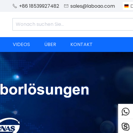
+86 18539927482
sales@laboao.com


VIDEOS
ÜBER
KONTAKT

