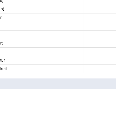
s)
in)
en
rt
tur
keit