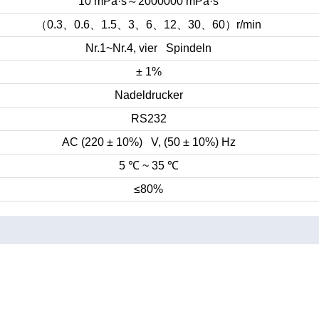
～
10 mPa·s
2000000 mPa·s
（
、
、
、
、
、
、
、
）
0.3
0.6
1.5
3
6
12
30
60
r/min
Nr.1~Nr.4, vier Spindeln
± 1%
Nadeldrucker
RS232
AC (220 ± 10%) V, (50 ± 10%) Hz
5
℃
~ 35
℃
≤80%