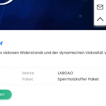


er
s viskosen Widerstands und der dynamischen Viskosität 
Marke
LABOAO
Paket
Sperrholzkoffer Paket
ten