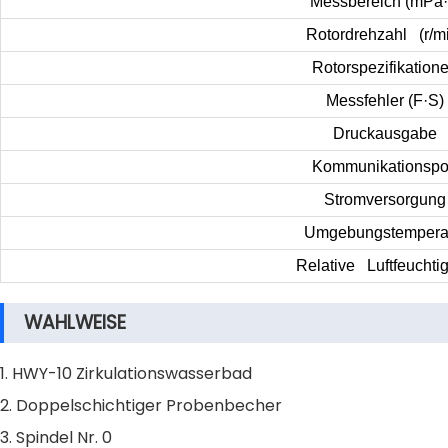
Messbereich (mPa
·
Rotordrehzahl (r/m
Rotorspezifikation
Messfehler (F
·
S)
Druckausgabe
Kommunikationspo
Stromversorgung
Umgebungstempera
Relative Luftfeuchtig
WAHLWEISE
1. HWY-10 Zirkulationswasserbad
2. Doppelschichtiger Probenbecher
3. Spindel Nr. 0