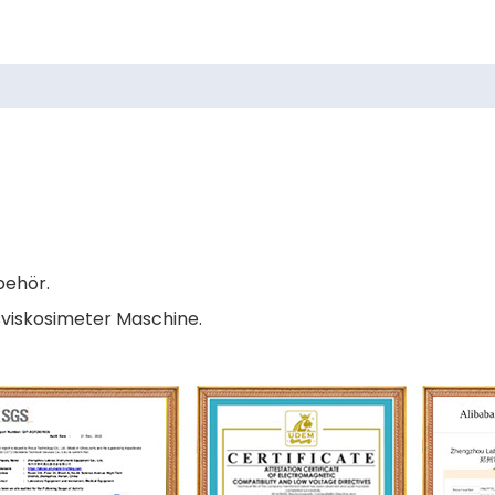
behör.
sviskosimeter Maschine.