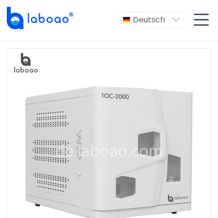

Deutsch
