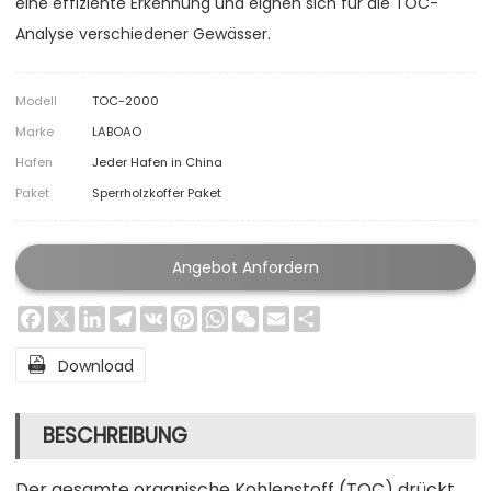
eine effiziente Erkennung und eignen sich für die TOC-
Analyse verschiedener Gewässer.
Modell
TOC-2000
Marke
LABOAO
Hafen
Jeder Hafen in China
Paket
Sperrholzkoffer Paket
Angebot Anfordern
Facebook
X
LinkedIn
Telegram
VK
Pinterest
WhatsApp
WeChat
Email
Share

Download
BESCHREIBUNG
Der gesamte organische Kohlenstoff (TOC) drückt