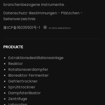
branchenbezogene Instrumente.
Datenschutz-Bestimmungen
-
Plätzchen
-
Seitenverzeichnis
豫ICP备18035501号-1

IN CHINA HERGESTELLT
PRODUKTE
Extraktionsdestillationsanlage
Reaktor
Rotationsverdampfer
Bioreaktor Fermenter
Gefriertrockner
Sprühtrockner
Dampfsterilisator
Zentrifuge
Laborofen