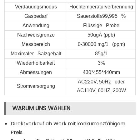
Verdauungsmodus
Hochtemperaturverbrennung
Gasbedarf
Sauerstoff≥99,995 %
Anwendung
Flüssige Probe
Nachweisgrenze
50ugÅ (ppb)
Messbereich
0-30000 mg/1 (ppm)
Maximaler Salzgehalt
85g/1
Wiederholbarkeit
3%
Abmessungen
430*455*440mm
AC220V, 50Hz oder
Stromversorgung
AC110V, 60HZ, 200W
WARUM UNS WÄHLEN
Direktverkauf ab Werk mit konkurrenzfähigem
Preis.