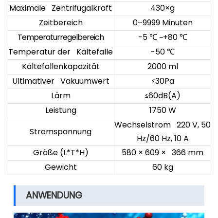
Maximale Zentrifugalkraft
430×g
Zeitbereich
0–9999 Minuten
Temperaturregelbereich
-5
~+80
℃
℃
Temperatur der Kältefalle
-50
℃
Kältefallenkapazität
2000 ml
Ultimativer Vakuumwert
≤30Pa
Lärm
≤60dB(A)
Leistung
1750 W
Wechselstrom 220 V, 50
Stromspannung
Hz/60 Hz, 10 A
Größe (L*T*H)
580 × 609 × 366 mm
Gewicht
60 kg
ANWENDUNG