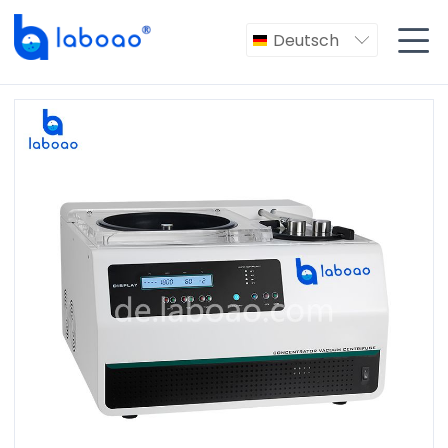

Deutsch
