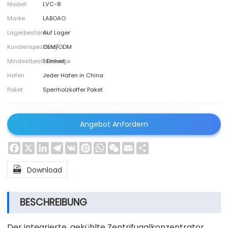
Modell
LVC-8
Marke
LABOAO
Lagerbestand
Auf Lager
Kundenspezifisch
OEM/ODM
Mindestbestellmenge
1 Einheit
Hafen
Jeder Hafen in China
Paket
Sperrholzkoffer Paket
Angebot Anfordern
Facebook
X
LinkedIn
Telegram
VK
Pinterest
WhatsApp
WeChat
Email
Share

Download
BESCHREIBUNG
Der integrierte, gekühlte Zentrifugalkonzentrator