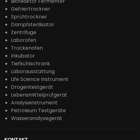
Bioreaktor Fermenter
Gefriertrockner
Sprühtrockner
Dampfsterilisator
Zentrifuge
Laborofen
Trockenofen
Inkubator
Tiefkühlschrank
Laborausstattung
Life Science Instrument
Drogentestgerät
Lebensmittelprüfgerät
Analyseinstrument
Petroleum Testgeräte
Wasseranalysegerät
KONTAKT