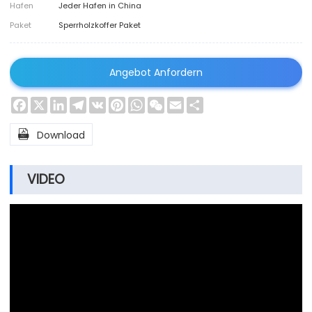
Hafen
Jeder Hafen in China
Paket
Sperrholzkoffer Paket
Angebot Anfordern
Facebook
X
LinkedIn
Telegram
VK
Pinterest
WhatsApp
WeChat
Email
Share

Download
VIDEO