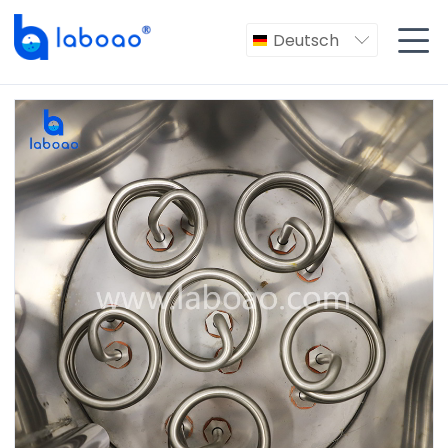

Deutsch
