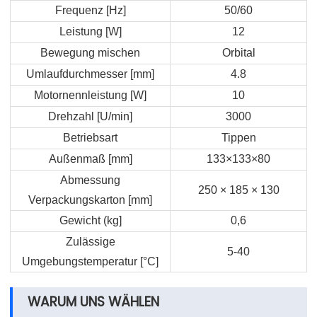
Frequenz [Hz]
50/60
Leistung [W]
12
Bewegung mischen
Orbital
Umlaufdurchmesser [mm]
4.8
Motornennleistung [W]
10
Drehzahl [U/min]
3000
Betriebsart
Tippen
Außenmaß [mm]
133×133×80
Abmessung
250 × 185 × 130
Verpackungskarton [mm]
Gewicht (kg]
0,6
Zulässige
5-40
Umgebungstemperatur [°C]
WARUM UNS WÄHLEN