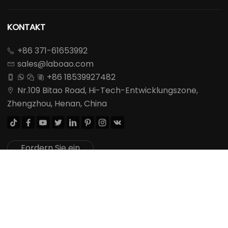
KONTAKT
+86 371-61653992

sales@laboao.com

+86 18539927482




Nr.109 Bitao Road, Hi-Tech-Entwicklungszone,

Zhengzhou, Henan, China








Fordern Sie ein
Angebot an
Urheberrechte ©
LABOAO Alle Rechte vorbehalten