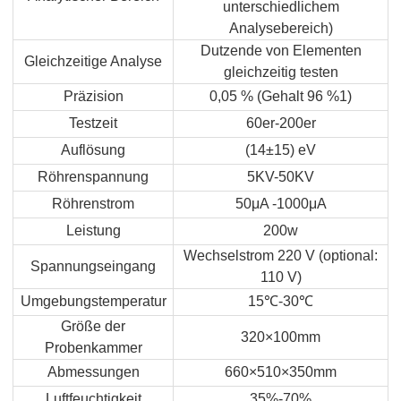
unterschiedlichem
Analysebereich)
Dutzende von Elementen
Gleichzeitige Analyse
gleichzeitig testen
Präzision
0,05 % (Gehalt 96 %1)
Testzeit
60er-200er
Auflösung
(14±15) eV
Röhrenspannung
5KV-50KV
Röhrenstrom
50μA -1000μA
Leistung
200w
Wechselstrom 220 V (optional:
Spannungseingang
110 V)
Umgebungstemperatur
15
℃
-30
℃
Größe der
320×100mm
Probenkammer
Abmessungen
660×510×350mm
Luftfeuchtigkeit
35%-70%