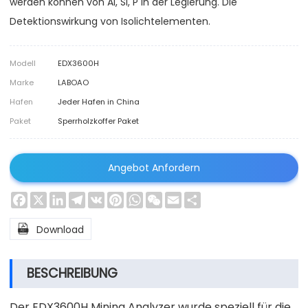
werden können von Al, Si, P in der Legierung. Die
Detektionswirkung von Isolichtelementen.
Modell
EDX3600H
Marke
LABOAO
Hafen
Jeder Hafen in China
Paket
Sperrholzkoffer Paket
Angebot Anfordern
Facebook
X
LinkedIn
Telegram
VK
Pinterest
WhatsApp
WeChat
Email
Share

Download
BESCHREIBUNG
Der EDX3600H Mining Analyzer wurde speziell für die