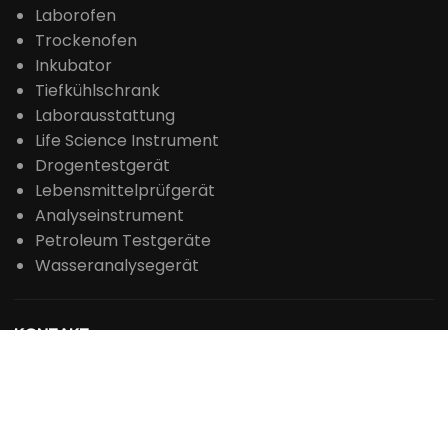
Laborofen
Trockenofen
Inkubator
Tiefkühlschrank
Laborausstattung
Life Science Instrument
Drogentestgerät
Lebensmittelprüfgerät
Analyseinstrument
Petroleum Testgeräte
Wasseranalysegerät
KONTAKT
+86 371-61653992

sales@laboao.com

+86 18539927482



